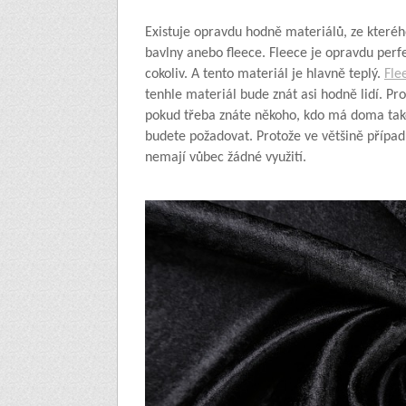
Existuje opravdu hodně materiálů, ze kteréh
bavlny anebo fleece. Fleece je opravdu perf
cokoliv. A tento materiál je hlavně teplý.
Fle
tenhle materiál bude znát asi hodně lidí. Pro
pokud třeba znáte někoho, kdo má doma také
budete požadovat. Protože ve většině případů
nemají vůbec žádné využití.