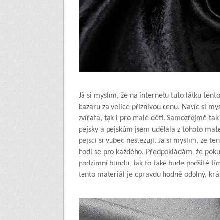
Já si myslím, že na internetu tuto látku tento
bazaru za velice příznivou cenu. Navíc si mys
zvířata, tak i pro malé děti. Samozřejmě ta
pejsky a pejskům jsem udělala z tohoto mate
pejsci si vůbec nestěžují. Já si myslím, že t
hodí se pro každého. Předpokládám, že pokud
podzimní bundu, tak to také bude podšité tí
tento materiál je opravdu hodně odolný, krásn