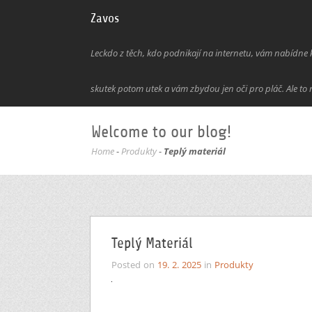
Zavos
Leckdo z těch, kdo podnikají na internetu, vám nabídne kl
skutek potom utek a vám zbydou jen oči pro pláč. Ale to 
Welcome to our blog!
Home
-
Produkty
-
Teplý materiál
Teplý Materiál
Posted on
19. 2. 2025
in
Produkty