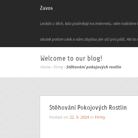
Zavos
Leckdo z těch, kdo podnikají na internetu, vám nabídne kl
skutek potom utek a vám zbydou jen oči pro pláč. Ale to 
Welcome to our blog!
Home
-
Firmy
-
Stěhování pokojových rostlin
Stěhování Pokojových Rostlin
Posted on
22. 9. 2024
in
Firmy