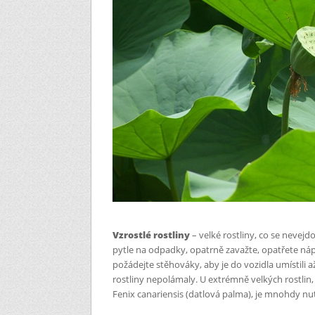
Vzrostlé rostliny
– velké rostliny, co se nevejd
pytle na odpadky, opatrně zavažte, opatřete nápi
požádejte stěhováky, aby je do vozidla umístili
rostliny nepolámaly. U extrémně velkých rostlin, 
Fenix canariensis (datlová palma), je mnohdy nut