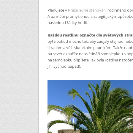
Plánujete v
Praze levné stěhování
rodinného domu
A už máte promyšlenou strategii, jakým způso
následující řádky hodit.
Každou rostlinu označte dle světových str
bytě pokud možno tak, aby zaujaly stejnou nebo
stranám a vůči slunečním paprskům. Takže např
na sever označíte na květináči samolepkou s
pop
na samolepku připíšete
, jak byla rostlina natoče
jih, východ, západ).