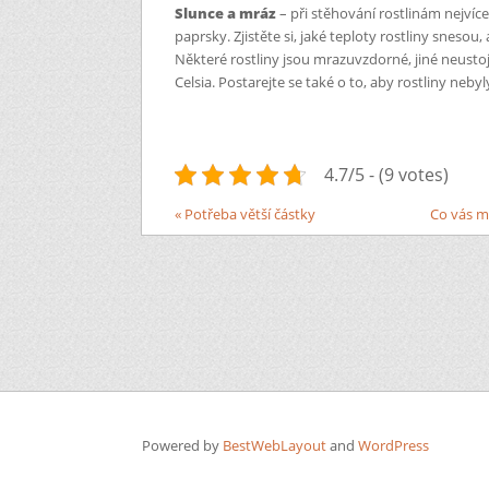
Slunce a mráz
– při stěhování rostlinám nejvíc
paprsky. Zjistěte si, jaké teploty rostliny sneso
Některé rostliny jsou mrazuvzdorné, jiné neustoj
Celsia. Postarejte se také o to, aby rostliny neb
4.7/5 - (9 votes)
« Potřeba větší částky
Co vás m
Powered by
BestWebLayout
and
WordPress