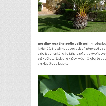
Rostliny rozdělte podle velikosti
– v jedné kr
květináče i rostliny, budou pak při přepravě víc
zabalit do tenkého balicího papíru a vytvořit v
sešívačkou. Následně každý květináč obalíte bub
vyskládáte do krabice.