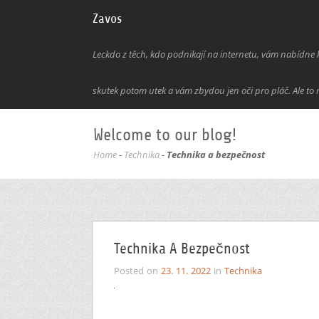
Zavos
Leckdo z těch, kdo podnikají na internetu, vám nabídne kl
skutek potom utek a vám zbydou jen oči pro pláč. Ale to 
Welcome to our blog!
Home
-
Technika
-
Technika a bezpečnost
Technika A Bezpečnost
Posted on
23. 11. 2022
in
Technika