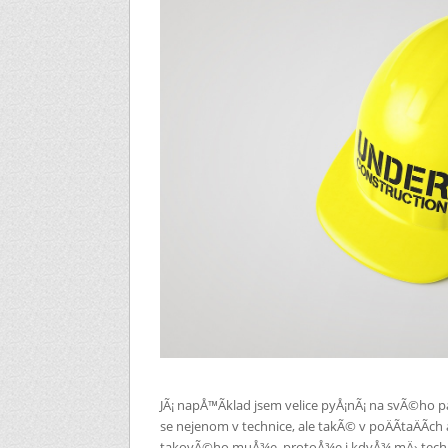
JÃ¡ napÅ™Ã­klad jsem velice pyÅ¡nÃ¡ na svÃ©ho pa
se nejenom v technice, ale takÃ© v poÄÃ­taÄÃ­ch
takovÃ©ho muÅ¾e, protoÅ¾e i kdyÅ¾ mÄ› techni