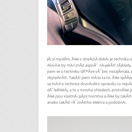
JÃ¡ si myslÃ­m, Å¾e v dneÅ¡nÃ­ dobÄ› je techni
ÄlovÄ›k by mÄ›l znÃ¡t aspoÅˆ nÄ›jakÃ© zÃ¡klady,
jsem se o techniku dÅ™Ã­ve vÅ¯bec nezajÃ­mala,
zbyteÄnÃ©. TakÃ© jsem mÄ›la za to, Å¾e spÃ­Å¡
se mÄ›li o technice dozvÄ›dÄ›t opravdu co nejvÃ
dÅ¯leÅ¾itÃ¡, a to v mnoha ohledech, protoÅ¾e 
Å¾e jsou vlastnÄ› pÃ¡ni tvorstva a Å¾e by takÃ©
anebo takÃ© rÅ¯znÃ©ho elektra a podobnÄ›.