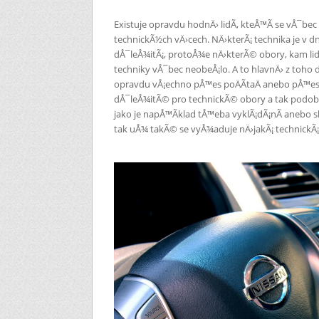
Existuje opravdu hodnÄ› lidÃ­, kteÅ™Ã­ se vÅ¯bec 
technickÃ½ch vÄ›cech. NÄ›kterÃ¡ technika je v d
dÅ¯leÅ¾itÃ¡, protoÅ¾e nÄ›kterÃ© obory, kam lidÃ
techniky vÅ¯bec neobeÅ¡lo. A to hlavnÄ› z toho 
opravdu vÅ¡echno pÅ™es poÄÃ­taÄ anebo pÅ™es r
dÅ¯leÅ¾itÃ© pro technickÃ© obory a tak podob
jako je napÅ™Ã­klad tÅ™eba vyklÃ¡dÃ¡nÃ­ anebo s
tak uÅ¾ takÃ© se vyÅ¾aduje nÄ›jakÃ¡ technickÃ¡ 