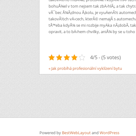
bohuÅ¾el v tom nejsem tak zbÄ›hlÃ¡, a tak chytrÃ
vÅ¯bec Å¾Ã¡dnou Å¡kolu, je vyuÄenÃ½ automechani
takovÃ½ch vÄ›cech, kterÃ© nemajÃ­ s automech
tÅ™eba kdyÅ¾ se mi rozbije myÄka nÃ¡dobÃ­, tak
opravit, a to bÄ›hem chvilky, aniÅ¾ by se u toh
4/5 - (5 votes)
« Jak probíhá profesionální vyklízení bytu
Powered by
BestWebLayout
and
WordPress