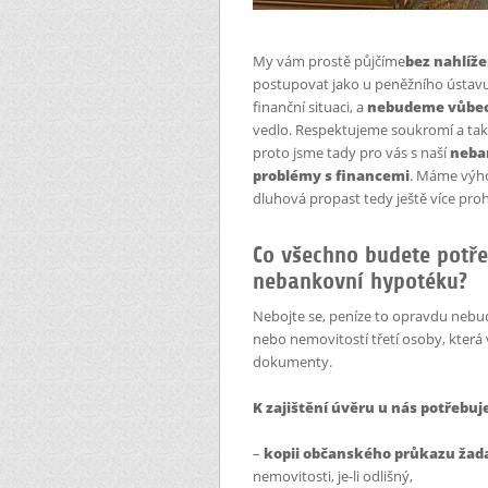
My vám prostě půjčíme
bez nahlíže
postupovat jako u peněžního ústavu
finanční situaci, a
nebudeme vůbec 
vedlo. Respektujeme soukromí a také t
proto jsme tady pro vás s naší
neba
problémy s financemi
. Máme výho
dluhová propast tedy ještě více pro
Co všechno budete potř
nebankovní hypotéku?
Nebojte se, peníze to opravdu nebud
nebo nemovitostí třetí osoby, která
dokumenty.
K zajištění úvěru u nás potřebuj
–
kopii občanského průkazu žad
nemovitosti, je-li odlišný,