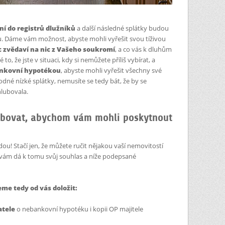
ní do registrů dlužníků
a další následné splátky budou
. Dáme vám možnost, abyste mohli vyřešit svou tíživou
zvědaví na nic z Vašeho soukromí
, a co vás k dluhům
o, že jste v situaci, kdy si nemůžete příliš vybírat, a
nkovní hypotékou
, abyste mohli vyřešit všechny své
dné nízké splátky, nemusíte se tedy bát, že by se
hlubovala.
ebovat, abychom vám mohli poskytnout
ou! Stačí jen, že můžete ručit nějakou vaší nemovitostí
 vám dá k tomu svůj souhlas a níže podepsané
eme tedy od vás doložit:
atele
o nebankovní hypotéku i kopii OP majitele