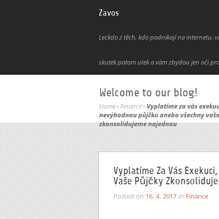
Zavos
Leckdo z těch, kdo podnikají na internetu, v
skutek potom utek a vám zbydou jen oči pro p
Welcome to our blog!
Home
-
Finance
-
Vyplatíme za vás exekuc
nevýhodnou půjčku anebo všechny vaše
zkonsolidujeme najednou
Vyplatíme Za Vás Exekuc
Vaše Půjčky Zkonsoliduj
Posted on
16. 4. 2017
in
Finance