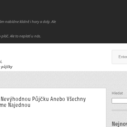
ám nabídne klidně i hory a doly. Ale
láč. Ale to neplatí u nás.
i,
 půjčky
Hledat
i, Nevýhodnou Půjčku Anebo Všechny
eme Najednou
Nejno