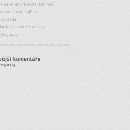
áme se renovacemi světlometů
t z nového pokojíčku
ová osada
lat když neodtéká toaleta
hybaj spát!
vější komentáře
omentáře.