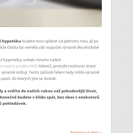
í hypotéku
budete moci splácet od jednoho roku až po
takže částka by neměla váš rozpočet výrazně dlouhodobě
í hypotéky
uvítalo mnoho našich
le-nasich-predku-6920
klientů, protože možnosti, které
u výrazně snižují. Tento způsob řešení tedy může výrazně
astí, do kterých jste se dostali.
y a svěřte do našich rukou váš pohodovější život,
 Konečně budete v klidu spát, bez obav z exekutorů
ů pohledávek.
Proteinová dieta »