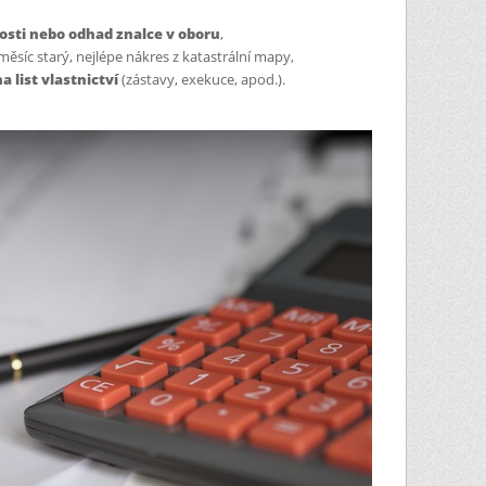
osti nebo odhad znalce v oboru
,
 měsíc starý, nejlépe nákres z katastrální mapy,
 list vlastnictví
(zástavy, exekuce, apod.).