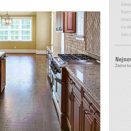
Zabýv
Rados
Chat
Co dě
Děti, 
Nejno
Žádné k