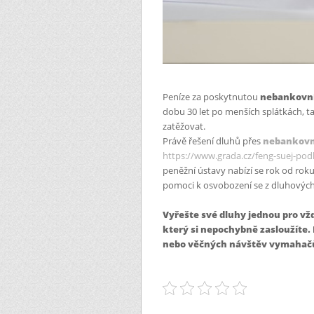
Peníze za poskytnutou
nebankovn
dobu 30 let po menších splátkách, 
zatěžovat.
Právě řešení dluhů přes
nebankovn
https://www.grada.cz/feng-suej-pod
peněžní ústavy nabízí se rok od rok
pomoci k osvobození se z dluhových p
Vyřešte své dluhy jednou pro vžd
který si nepochybně zasloužíte.
nebo věčných návštěv vymahač