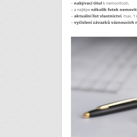
–
nabývací titul
k nemovitosti,
– a nejlépe
několik fotek nemovit
–
aktuální list vlastnictví
, max. 1
–
vyčíslení závazků váznoucích na