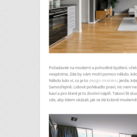
Požadavek na moderní a pohodlné bydlení, včetn
nesplníme. Zde by nám mohl pomoci někdo, kdo 
Někdo kdo ví, co je to
design interiéru
. Jenže, kd
Samozřejmě. Lidové pořekadlo praví, nic není nem
baví a pro které je to životní náplň. Takoví šli st
zde, aby lidem ukázali, jak se dá krásně moderně