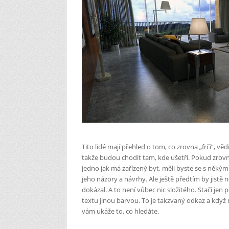
Tito lidé mají přehled o tom, co zrovna „frčí“, vědí
takže budou chodit tam, kde ušetří. Pokud zrov
jedno jak má zařízený byt, měli byste se s něký
jeho názory a návrhy. Ale ještě předtím by jistě n
dokázal. A to není vůbec nic složitého. Stačí jen
textu jinou barvou. To je takzvaný odkaz a když n
vám ukáže to, co hledáte.