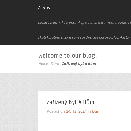
Zavos
Leckdo z těch, kdo podnikají na internetu, vám nabídne kl
skutek potom utek a vám zbydou jen oči pro pláč. Ale to 
Welcome to our blog!
Home
-
Dům
-
Zařízený byt a dům
Zařízený Byt A Dům
Posted on
24. 12. 2024
in
Dům