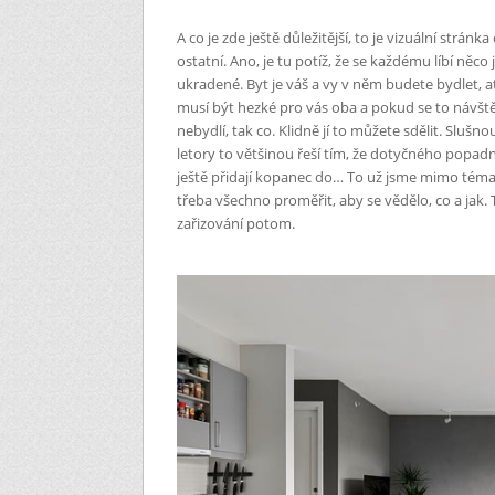
A co je zde ještě důležitější, to je vizuální stránk
ostatní. Ano, je tu potíž, že se každému líbí něc
ukradené. Byt je váš a vy v něm budete bydlet, 
musí být hezké pro vás oba a pokud se to návštěv
nebydlí, tak co. Klidně jí to můžete sdělit. Sluš
letory to většinou řeší tím, že dotyčného popadn
ještě přidají kopanec do… To už jsme mimo téma a
třeba všechno proměřit, aby se vědělo, co a jak. 
zařizování potom.