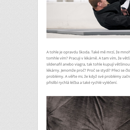
A tohle je opravdu škoda. Také mě mrzí, že mno
tomhle vím? Pracuji v lékárně. A tam vím, že větši
sildenafil anebo viagra, tak tohle kupují většinou
lékárny. Jenomže proč? Proč se stydí? Přeci se č
problémy. A věřte mi, že když své problémy začn
přislíbí rychlá léčba a také rychlé vyléčení.