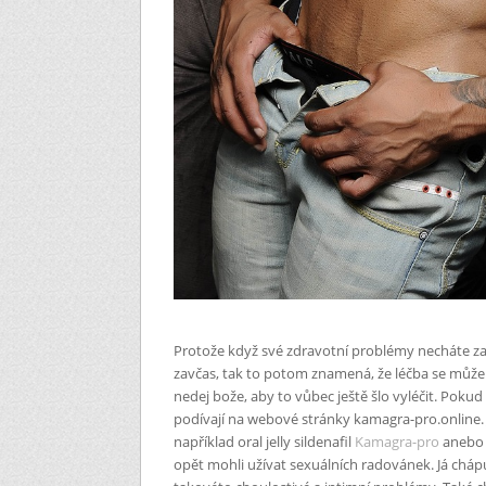
Protože když své zdravotní problémy necháte zaj
zavčas, tak to potom znamená, že léčba se může
nedej bože, aby to vůbec ještě šlo vyléčit. Pokud
podívají na webové stránky kamagra-pro.online. 
například oral jelly sildenafil
Kamagra-pro
anebo 
opět mohli užívat sexuálních radovánek. Já chápu