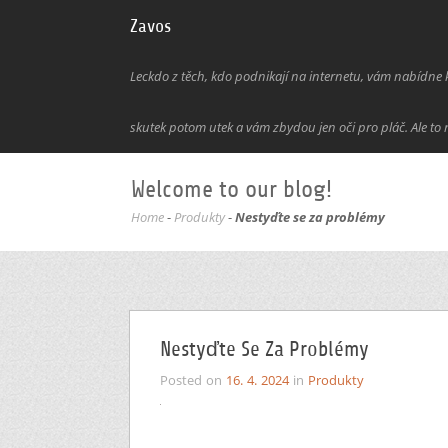
Zavos
Leckdo z těch, kdo podnikají na internetu, vám nabídne kl
skutek potom utek a vám zbydou jen oči pro pláč. Ale to 
Welcome to our blog!
Home
-
Produkty
-
Nestyďte se za problémy
Nestyďte Se Za Problémy
Posted on
16. 4. 2024
in
Produkty